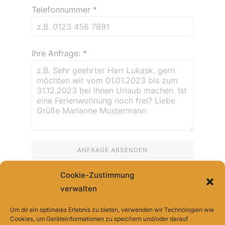
Telefonnummer
*
Ihre Anfrage:
*
ANFRAGE ABSENDEN
Cookie-Zustimmung
verwalten
Sollte das Kontaktformular aus welchen Gründen auch
immer nicht funktionieren, können Sie uns auch gern an
Um dir ein optimales Erlebnis zu bieten, verwenden wir Technologien wie
Cookies, um Geräteinformationen zu speichern und/oder darauf
diese E-Mailadresse schreiben:
info(at)spreewald-